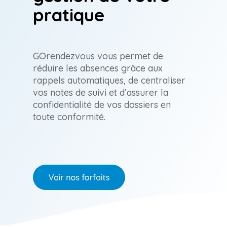
Acquisition
Orthothérapie
pratique
de clients
Visibilité et
Ostéopathie
augmentation
des revenus
Physiothérapie
GOrendezvous vous permet de
réduire les absences grâce aux
Thérapie en réflexologie
rappels automatiques, de centraliser
vos notes de suivi et d’assurer la
Thérapie du sport
confidentialité de vos dossiers en
toute conformité.
Autre